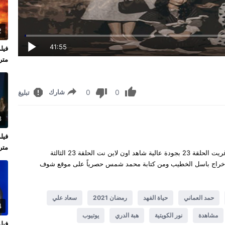
2
41:55
متر
0
0
شارك
تبليغ
8
متر
مارغريت الحلقة 23 كاملة يوتيوب مشاهدة وتحميل مسلسل مارغريت الحلقة 23 بجودة عالية شاهد اون لاين نت الحلقة 23 الثالثة
رفرات سريعة ومتنوعة اخراج باسل الخطيب ومن كتابة محمد شمس حصرياً على موقع شوف
حمد العماني
حياة الفهد
رمضان 2021
سعاد علي
4
مشاهدة
نور الكويتية
هبة الدري
يوتيوب