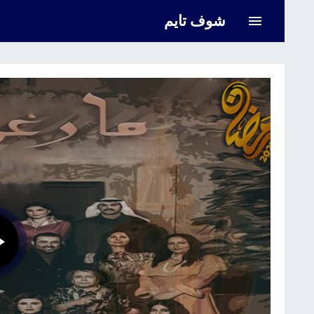
شوف تايم