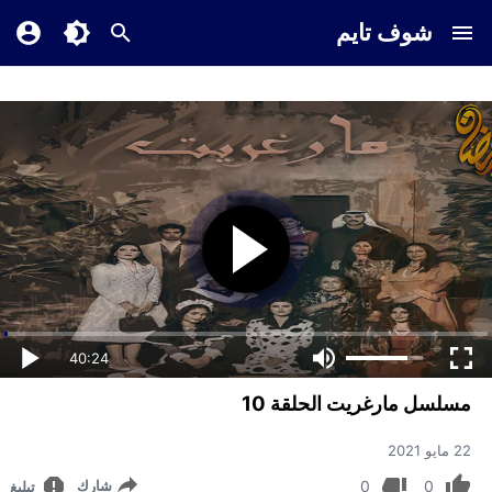
شوف تايم
40:24
مسلسل مارغريت الحلقة 10
22 مايو 2021
0
0
شارك
تبليغ