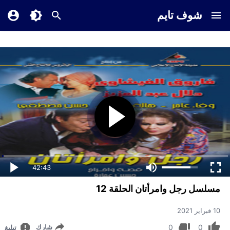
شوف تايم
42:43
مسلسل رجل وامرأتان الحلقة 12
10 فبراير 2021
0
0
شارك
تبليغ