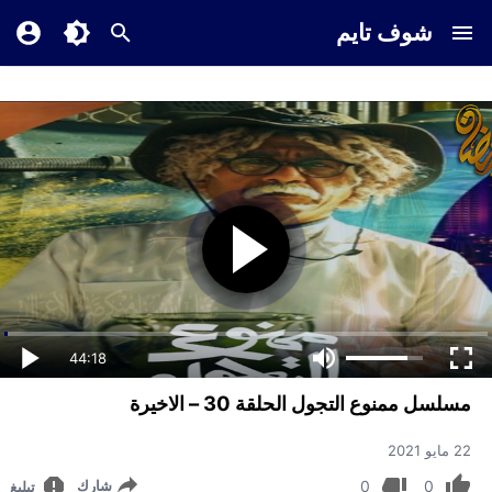
شوف تايم
44:18
مسلسل ممنوع التجول الحلقة 30 – الاخيرة
22 مايو 2021
0
0
شارك
تبليغ