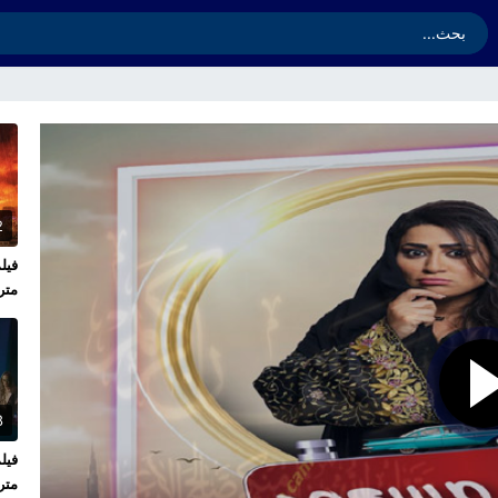
2
متر
8
متر