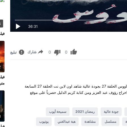
5
36:31
فيلم en 2026
0
0
شارك
تبليغ
2
متر
الطاووس الحلقة 27 كاملة يوتيوب مشاهدة وتحميل مسلسل الطاووس الحلقة 27 بجودة عالية شاهد اون لاين نت الحلقة 27 السابعة
ات سريعة ومتنوعة اخراج رؤوف عبد العزيز ومن كتابة كريم الدليل حصرياً على موقع
جودة عالية
رمضان 2021
سميحة أيوب
8
ة
مسلسل
مشاهدة
هبة عبدالغني
يوتيوب